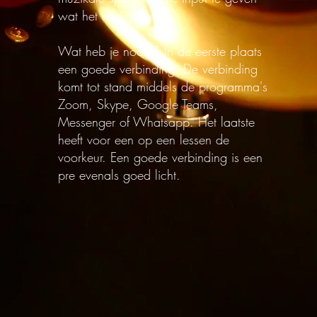
wat het nodig heeft.
Wat heb je nodig? In de eerste plaats
een goede verbinding. De verbinding
komt tot stand middels de programma's
Zoom, Skype, Google Teams,
Messenger of Whatsapp. Het laatste
heeft voor een op een lessen de
voorkeur. Een goede verbinding is een
pre evenals goed licht.