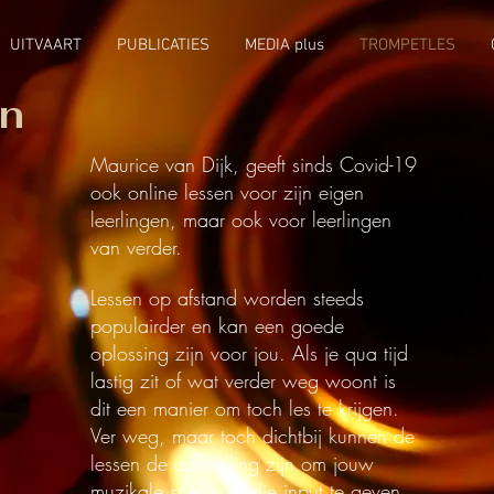
UITVAART
PUBLICATIES
MEDIA plus
TROMPETLES
en
Maurice van Dijk, geeft sinds Covid-19
ook online lessen voor zijn eigen
leerlingen, maar ook voor leerlingen
van verder.
Lessen op afstand worden steeds
populairder en kan een goede
oplossing zijn voor jou. Als je qua tijd
lastig zit of wat verder weg woont is
dit een manier om toch les te krijgen.
Ver weg, maar toch dichtbij kunnen de
lessen de aanvulling zijn om jouw
muzikale spel toch die input te geven